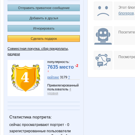
Aleva
Anna
Этот блог
Отправить приватное сообщение
блогеров
.
Добавить в друзья
Игнорировать
Diamond Crumb
Dream8
Посетит
Сделать подарок
Совместная покупка: сбор предоплаты,
раздачи
Kadarka
KateHo
Посмотре
популярность:
-2
7635 место
↓
рейтинг
3179
?
Lenusik_85
Lusien
Привилегированный
пользователь
4
уровня
Mora
N@T@
Статистика портрета:
сейчас просматривают портрет - 0
зарегистрированные пользователи