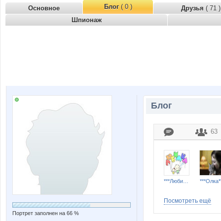
Блог
( 0 )
Основное
Друзья
( 71 )
Шпионаж
Блог
63
***Любимка***
***Олка*
Посмотреть ещё
Портрет заполнен на 66 %